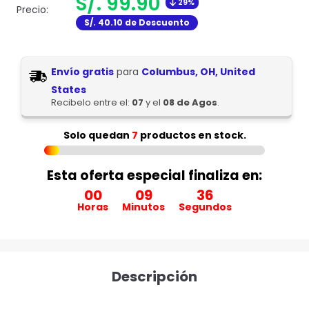
Translation
S/. 99.90
29%
es.product.general.regular_price
Precio:
missing:
S/. 40.10 de Descuento
es.product.general.sal
Envío gratis
para
Columbus, OH, United
States
Recibelo entre el:
07
y el
08 de Agos
.
Solo quedan
7
productos en stock.
Esta oferta especial finaliza en:
00
09
34
Horas
Minutos
Segundos
Descripción