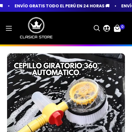
PERÚ EN 24 HORAS 🚚
ENVÍO GRATIS TODO EL PERÚ EN 24
0