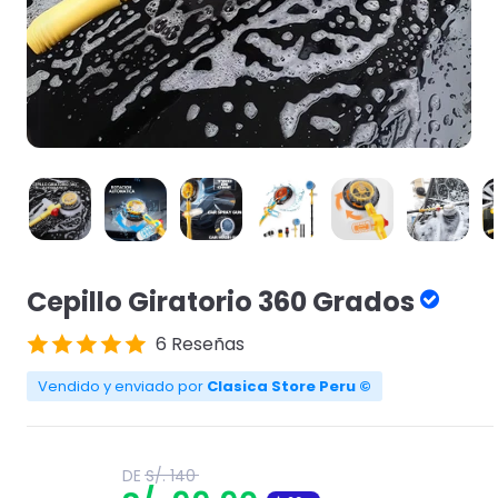
Cepillo Giratorio 360 Grados
6 Reseñas
Vendido y enviado por
Clasica Store Peru ©
Translation
DE
S/. 140
missing: