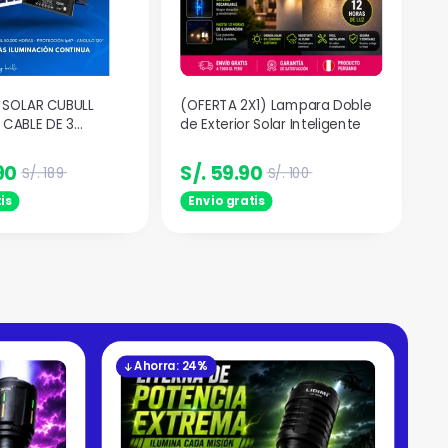
 SOLAR CUBULL
(OFERTA 2X1) Lampara Doble
CABLE DE 3
de Exterior Solar Inteligente
10 HORAS DE
90
S/. 59.90
S/. 189
S/. 100
is
Envio gratis
Ahorra: 24%
A