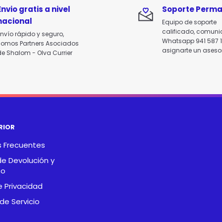
Envio gratis a nivel
Soporte Perm
nacional
Equipo de soporte
calificado, comuni
nvío rápido y seguro,
Whatsapp 941 587 
somos Partners Asociados
asignarte un aseso
e Shalom - Olva Currier
RIOR
 Frecuentes
de Devolución y
so
e Privacidad
de Servicio