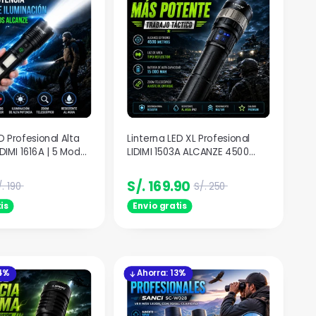
D Profesional Alta
Linterna LED XL Profesional
DIMI 1616A | 5 Modos
LIDIMI 1503A ALCANZE 4500
| 4000 METROS
Metros
S/. 169.90
/. 190
S/. 250
is
Envio gratis
24%
Ahorra: 13%