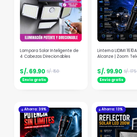
Lampara Solar Inteligente de
Linterna LIDIMI 1610
4 Cabezas Direcionables
Alcanze | Zoom Tel
Cuerpo Antidesliza
Diamante
S/. 69.90
S/. 99.90
S/. 150
S/. 175
Envio gratis
Envio gratis
Ahorra: 39%
Ahorra: 13%