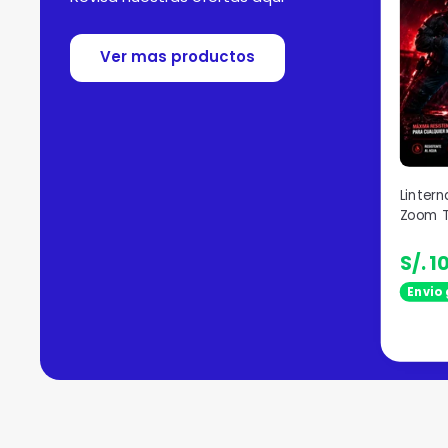
Ver mas productos
Lintern
Zoom T
S/. 1
Envio 