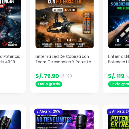
ta Potencia
Linterna Led De Cabeza con
Linterna LE
 de 4000 m
Zoom Telescopico Y Potente
Potencia LI
o
Bateria de 16 000 mAh
de Color 
ALCANZE
S/. 79.90
S/. 119
0
S/. 120
S
Envio gratis
Envio grat
Ahorra: 25%
Ahorra: 