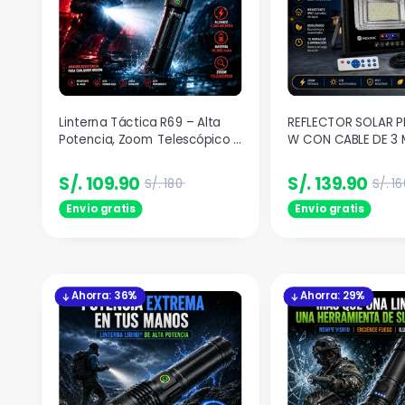
Linterna Táctica R69 – Alta
REFLECTOR SOLAR P
Potencia, Zoom Telescópico y
W CON CABLE DE 3 
15,000 mAh
10 HORAS DE DURAC
S/. 109.90
S/. 139.90
S/. 180
S/. 16
Envio gratis
Envio gratis
Ahorra: 36%
Ahorra: 29%