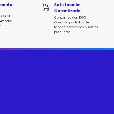
anente
Satisfacción
Garantizada
cate al
Contamos con 100%
142 para
Garantia por fallas de
r
fábrica para todos nuestros
productos