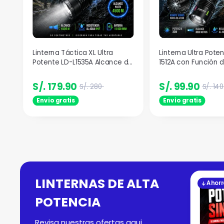
Linterna Táctica XL Ultra
Linterna Ultra Poten
Potente LD-L1535A Alcance de
1512A con Función 
4500 m y Zoom Telescópico
Encender Fuego - 
3800 m
S/. 179.90
S/. 99.90
S/. 280
S/. 140
Envio gratis
Envio gratis
LINTERNAS DE ALTA
Ahorr
POTENCIA
Revisa nuestras ofertas aqui