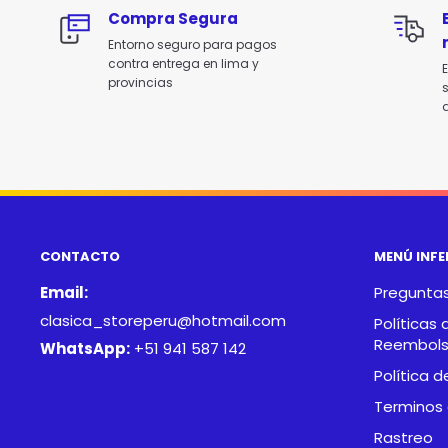
Compra Segura
Entorno seguro para pagos
contra entrega en lima y
E
provincias
d
CONTACTO
MENÚ INFE
Email:
Preguntas
clasica_storeperu@hotmail.com
Políticas 
Reembol
WhatsApp:
+51 941 587 142
Política d
Terminos 
Rastreo