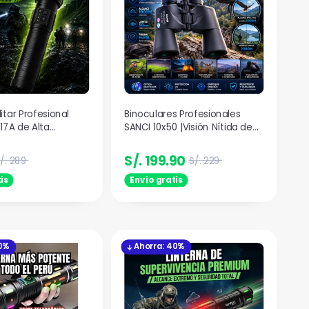
litar Profesional
Binoculares Profesionales
517A de Alta
SANCI 10x50 |Visión Nítida de
4800 M
Largo Alcance
S/. 199.90
/. 289
S/. 229
is
Envio gratis
50%
Ahorra: 40%