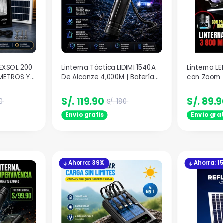
EXSOL 200
Linterna Táctica LIDIMI 1540A
Linterna L
METROS Y
De Alcanze 4,000M | Batería
con Zoom 
ION
15,000 mAh
Hasta 3800
S/. 119.90
S/. 89.
0
S/. 180
Envio gratis
Envio grat
Ahorra: 39%
Ahorra: 1