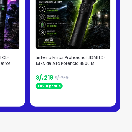
I CL-
Linterna Militar Profesional LIDIMI LD-
LI
Metros
1517A de Alta Potencia 4800 M
AL
S/. 219
S/
S/. 289
Envio gratis
E