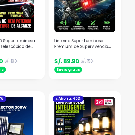
ED Super Luminosa
Linterna Super Luminosa
Telescópico de
Premium de Supervivencia
 Metros Alcanze.
Martillo con Zoom
Telescopico
90
S/. 89.90
S/. 180
S/. 150
is
Envio gratis
5%
Ahorra: 40%