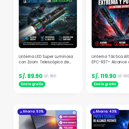
Linterna LED Super Luminosa
Linterna Táctica Al
con Zoom Telescópico de
EPC-R37– Alcance
Hasta 3800 Metros Alcanze.
y Zoom Telescópic
S/. 89.90
S/. 119.90
S/. 180
S/. 18
Envio gratis
Envio gratis
Ahorra: 53%
Ahorra: 43%