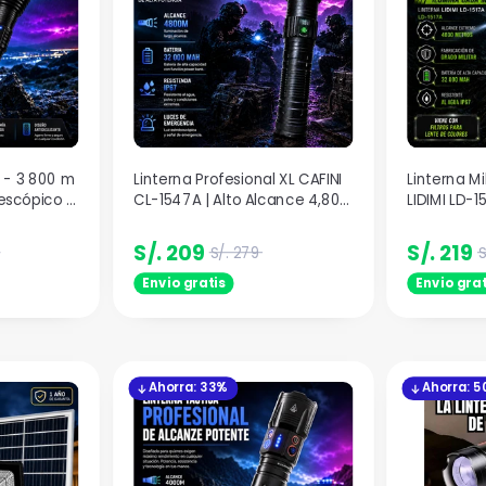
A - 3 800 m
Linterna Profesional XL CAFINI
Linterna Mi
escópico +
CL-1547A | Alto Alcance 4,800
LIDIMI LD-1
nte Tipo
Metros
Potencia 
S/. 209
S/. 219
S/. 279
S
Envio gratis
Envio grat
Ahorra: 33%
Ahorra: 