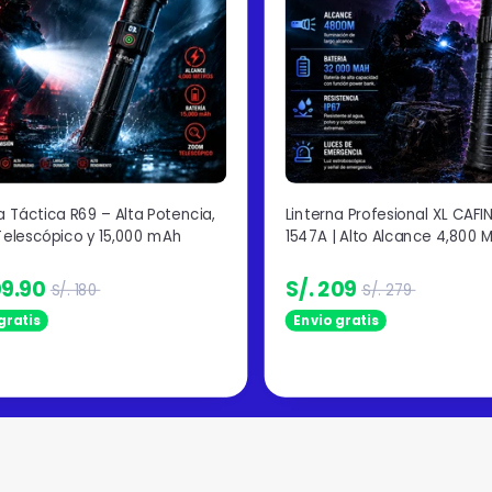
a Táctica R69 – Alta Potencia,
Linterna Profesional XL CAFIN
elescópico y 15,000 mAh
1547A | Alto Alcance 4,800 
09.90
S/. 209
S/. 180
S/. 279
gratis
Envio gratis